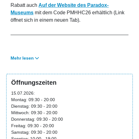
Rabatt auch
Auf der Website des Paradox-
Museums
mit dem Code PMHHC26 erhältlich (Link
öffnet sich in einem neuen Tab).
_____________________________________________
Das Paradox Museum Helsinki stellt deine Sinne
Mehr lesen
auf die Probe!
Stell dir einen Ort vor, an dem sich die Realität zu
Öffnungszeiten
verbiegen scheint. Nichts ergibt Sinn – und doch ist
alles ganz real. Deine Sinne täuschen dich. Komm
15.07.2026:
mit auf ein Abenteuer, das dich zum Lachen bringt,
Montag: 09:30 - 20:00
Dienstag: 09:30 - 20:00
dich verblüfft zurücklässt und dir zeigt, dass du
Mittwoch: 09:30 - 20:00
deinen Sinnen nicht immer trauen kannst.
Donnerstag: 09:30 - 20:00
Freitag: 09:30 - 20:00
Wir bieten das verblüffendste, bizarrste und
Samstag: 09:30 - 20:00
paradoxeste Erlebnis in ganz Finnland. In nur etwa
Sonntag: 10:00 - 19:00