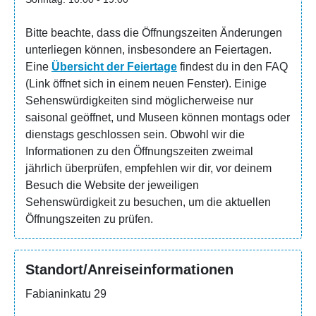
90 Minuten erlebst du über 40 Illusionen und
Paradoxa, die dich an die Grenzen von Wissen und
Bitte beachte, dass die Öffnungszeiten Änderungen
Wirklichkeit führen.
unterliegen können, insbesondere an Feiertagen.
Eine
Übersicht der Feiertage
findest du in den FAQ
Verlasse die Realität. Betritt den Spaß!
(Link öffnet sich in einem neuen Fenster). Einige
Der Ausstieg aus der Realität ist nur einen Steinwurf
Sehenswürdigkeiten sind möglicherweise nur
vom Esplanade-Park und dem Senatsplatz entfernt.
saisonal geöffnet, und Museen können montags oder
dienstags geschlossen sein. Obwohl wir die
Hinweis: Letzter Einlass ist 1 Stunde vor Schließzeit.
Informationen zu den Öffnungszeiten zweimal
jährlich überprüfen, empfehlen wir dir, vor deinem
Besuch die Website der jeweiligen
Sehenswürdigkeit zu besuchen, um die aktuellen
Öffnungszeiten zu prüfen.
Standort/Anreiseinformationen
Fabianinkatu 29